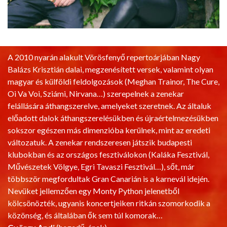
A 2010 nyarán alakult Vörösfenyő repertoárjában Nagy 
Balázs Krisztián dalai, megzenésített versek, valamint olyan 
magyar és külföldi feldolgozások (Meghan Trainor, The Cure, 
Oi Va Voi, Sziámi, Nirvana…) szerepelnek a zenekar 
felállására áthangszerelve, amelyeket szeretnek. Az általuk 
előadott dalok áthangszerelésükben és újraértelmezésükben 
sokszor egészen más dimenzióba kerülnek, mint az eredeti 
változatuk. A zenekar rendszeresen játszik budapesti 
klubokban és az országos fesztiválokon (Kaláka Fesztivál, 
Művészetek Völgye, Egri Tavaszi Fesztivál…), sőt, már 
többször megfordultak Gran Canarián is a karnevál idején. 
Nevüket jellemzően egy Monty Python jelenetből 
kölcsönözték, ugyanis koncertjeiken ritkán szomorkodik a 
közönség, és általában ők sem túl komorak…  